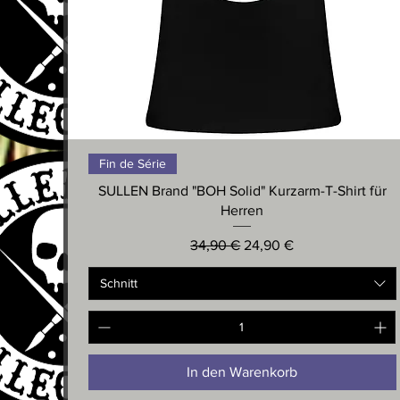
Schnellansicht
Fin de Série
SULLEN Brand "BOH Solid" Kurzarm-T-Shirt für
Herren
Standardpreis
Sale-Preis
34,90 €
24,90 €
Schnitt
In den Warenkorb