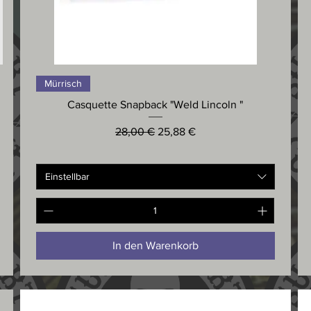
Schnellansicht
Mürrisch
Casquette Snapback "Weld Lincoln "
Standardpreis
Sale-Preis
28,00 €
25,88 €
Einstellbar
In den Warenkorb