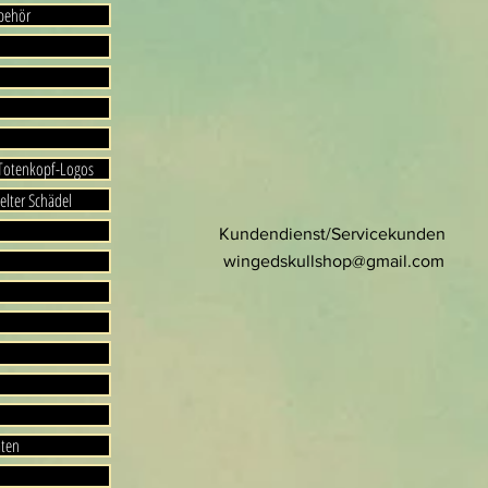
ubehör
 Totenkopf-Logos
elter Schädel
Kundendienst/Servicekunden
wingedskullshop@gmail.com
aten