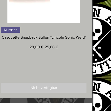
Schnellansicht
Mürrisch
Casquette Snapback Sullen "Lincoln Sonic Weld"
Standardpreis
Sale-Preis
28,00 €
25,88 €
Nicht verfügbar