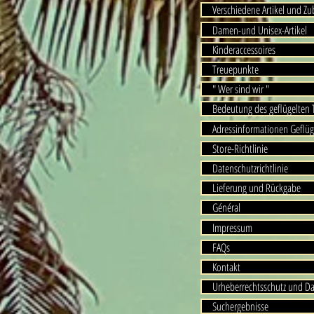
Verschiedene Artikel und Z
Damen-und Unisex-Artikel
Kinderaccessoires
Treuepunkte
" Wer sind wir "
Bedeutung des geflügelten
Adressinformationen Geflüg
Store-Richtlinie
Datenschutzrichtlinie
Lieferung und Rückgabe
Général
Impressum
FAQs
Kontakt
Urheberrechtsschutz und D
Suchergebnisse