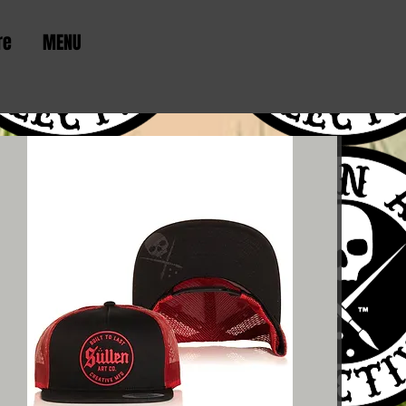
re
MENU