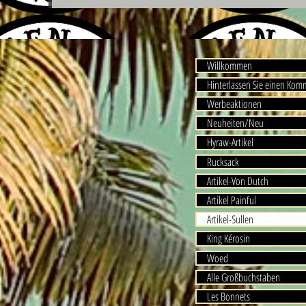
Willkommen
Hinterlassen Sie einen Ko
Werbeaktionen
Neuheiten/Neu
Hyraw-Artikel
Rucksack
Artikel-Von Dutch
Artikel Painful
Artikel-Sullen
King Kérosin
Woed
Alle Großbuchstaben
Les Bonnets