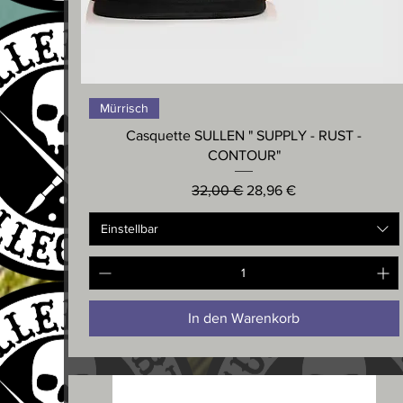
Schnellansicht
Mürrisch
Casquette SULLEN " SUPPLY - RUST -
CONTOUR"
Standardpreis
Sale-Preis
32,00 €
28,96 €
Einstellbar
In den Warenkorb