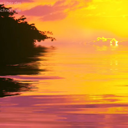
s über das
chnell wie