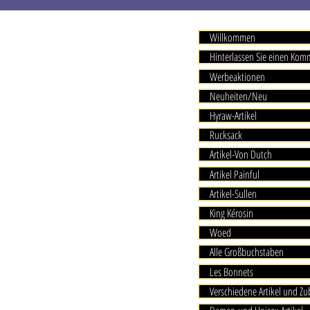
Willkommen
Hinterlassen Sie einen Ko
Werbeaktionen
Neuheiten/Neu
Hyraw-Artikel
Rucksack
Artikel-Von Dutch
Artikel Painful
Artikel-Sullen
King Kérosin
Woed
Alle Großbuchstaben
Les Bonnets
Verschiedene Artikel und Z