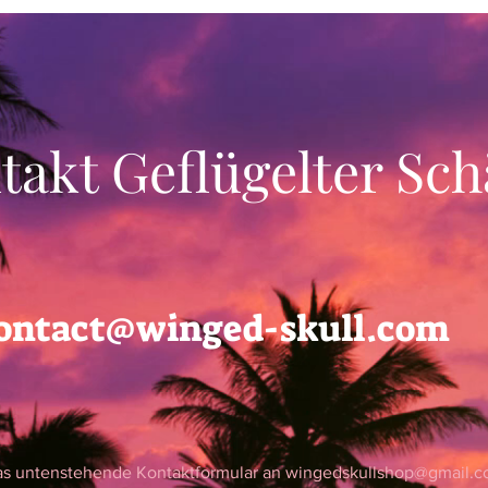
takt Geflügelter Sch
ontact@winged-skull.com
as untenstehende Kontaktformular an
wingedskullshop@gmail.