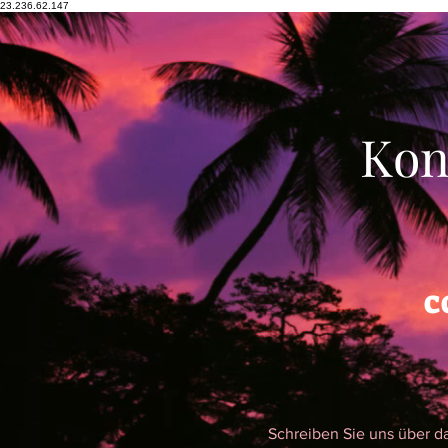
23.236.62.147
Kon
c
Schreiben Sie uns über d