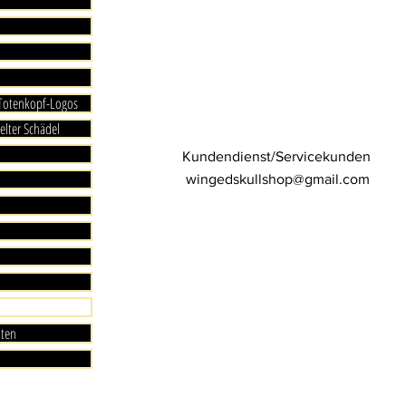
 Totenkopf-Logos
elter Schädel
Kundendienst/Servicekunden
wingedskullshop@gmail.com
aten