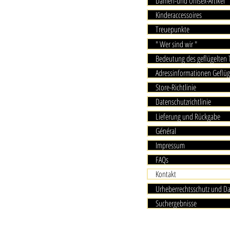
Damen-und Unisex-Artikel
Kinderaccessoires
Treuepunkte
" Wer sind wir "
Bedeutung des geflügelten
Adressinformationen Geflüg
Store-Richtlinie
Datenschutzrichtlinie
Lieferung und Rückgabe
Général
Impressum
FAQs
Kontakt
Urheberrechtsschutz und D
Suchergebnisse