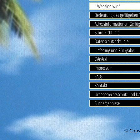
" Wer sind wir "
Bedeutung des geflügelten
Adressinformationen Geflüg
Store-Richtlinie
Datenschutzrichtlinie
Lieferung und Rückgabe
Général
Impressum
FAQs
Kontakt
Urheberrechtsschutz und D
Suchergebnisse
© Copyri