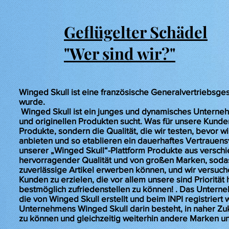
Geflügelter Schädel
"Wer sind wir?"
Winged Skull ist eine französische Generalvertriebsges
wur
Winged Skull ist ein junges und dynamisches Unterne
und originellen Produkten sucht. Was für unsere Kunden z
Produkte, sondern die Qualität, die wir testen, bevor 
anbieten und so etablieren ein dauerhaftes Vertrauens
unserer „Winged Skull“-Plattform Produkte aus versch
hervorragender Qualität und von großen Marken, soda
zuverlässige Artikel erwerben können, und wir versuche
Kunden zu erzielen, die vor allem unsere sind Priorit
bestmöglich zufriedenstellen zu können! . Das Unterne
die von Winged Skull erstellt und beim INPI registriert
Unternehmens Winged Skull darin besteht, in naher Zu
zu können und gleichzeitig weiterhin andere Marken 