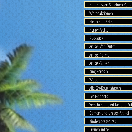
Hinterlassen Sie einen Ko
Werbeaktionen
Neuheiten/Neu
Hyraw-Artikel
Rucksack
Artikel-Von Dutch
Artikel Painful
Artikel-Sullen
King Kérosin
Woed
Alle Großbuchstaben
Les Bonnets
Verschiedene Artikel und Z
Damen-und Unisex-Artikel
Kinderaccessoires
Treuepunkte