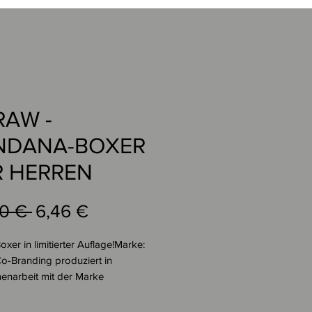
RAW -
NDANA-BOXER
R HERREN
Standardpreis
Sale-
90 € 
6,46 €
Preis
xer in limitierter Auflage!Marke: 
-Branding produziert in 
narbeit mit der Marke 
NHerren Boxer 
nsetzung: 92% Polyester 8% 