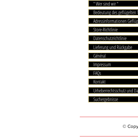
" Wer sind wir "
Bedeutung des geflügelten
Adressinformationen Geflüg
Store-Richtlinie
Datenschutzrichtlinie
Lieferung und Rückgabe
Général
Impressum
FAQs
Kontakt
Urheberrechtsschutz und D
Suchergebnisse
© Copyri