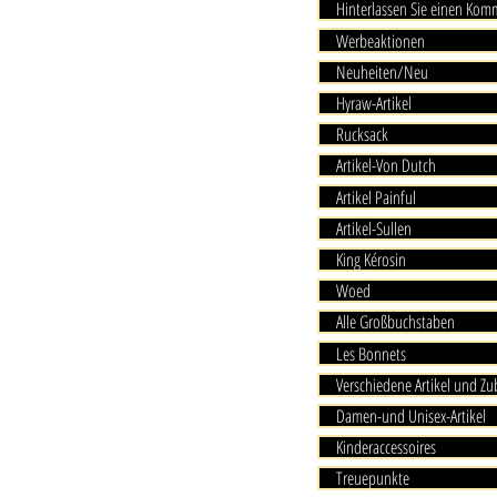
Hinterlassen Sie einen Ko
Werbeaktionen
Neuheiten/Neu
Hyraw-Artikel
Rucksack
Artikel-Von Dutch
Artikel Painful
Artikel-Sullen
King Kérosin
Woed
Alle Großbuchstaben
Les Bonnets
Verschiedene Artikel und Z
Damen-und Unisex-Artikel
Kinderaccessoires
Treuepunkte