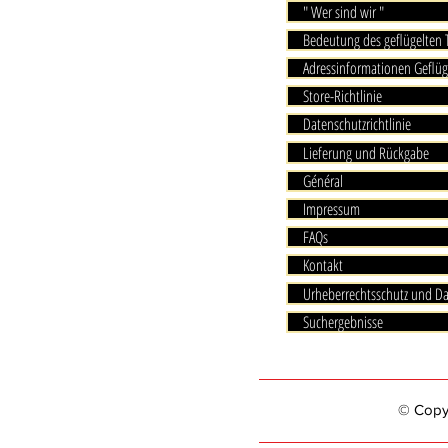
" Wer sind wir "
Bedeutung des geflügelten
Adressinformationen Geflüg
Store-Richtlinie
Datenschutzrichtlinie
Lieferung und Rückgabe
Général
Impressum
FAQs
Kontakt
Urheberrechtsschutz und D
Suchergebnisse
© Copyri