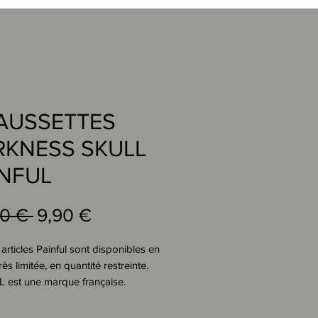
AUSSETTES
RKNESS SKULL
INFUL
Standardpreis
Sale-
00 € 
9,90 €
Preis
 articles Painful sont disponibles en
rès limitée, en quantité restreinte.
 est une marque française.
 Painful .