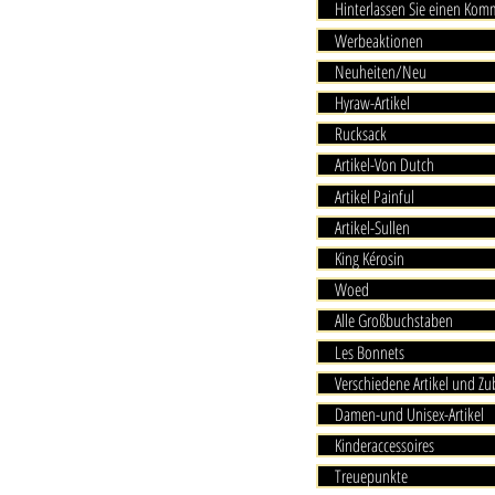
Hinterlassen Sie einen Ko
Werbeaktionen
Neuheiten/Neu
Hyraw-Artikel
Rucksack
Artikel-Von Dutch
Artikel Painful
Artikel-Sullen
King Kérosin
Woed
Alle Großbuchstaben
Les Bonnets
Verschiedene Artikel und Z
Damen-und Unisex-Artikel
Kinderaccessoires
Treuepunkte