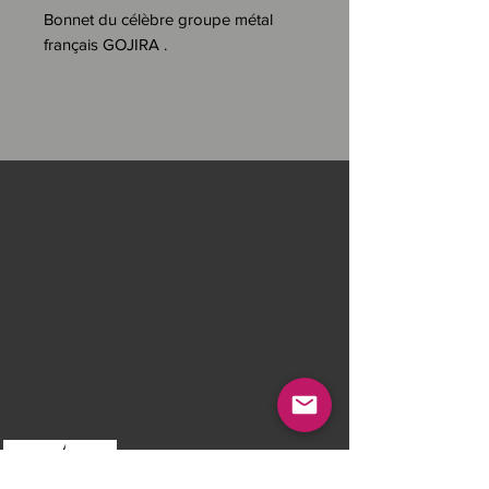
Bonnet du célèbre groupe métal
français GOJIRA .
Gojira est un groupe français de
heavy metal, originaire d'Ondres,
dans les Landes, à proximité du
Pays Basque.
Il fut initialement fondé en 1996 sous
l'appellation de Godzilla, avant
d'adopter le nom de Gojira en 2001.
Aujourd'hui, ce groupe français de
heavy metal est renommé à l'échelle
mondiale pour la qualité de sa
musique et ses performances
scéniques exceptionnelles.
Rechtliche Hinweise
DESCRIPTION :