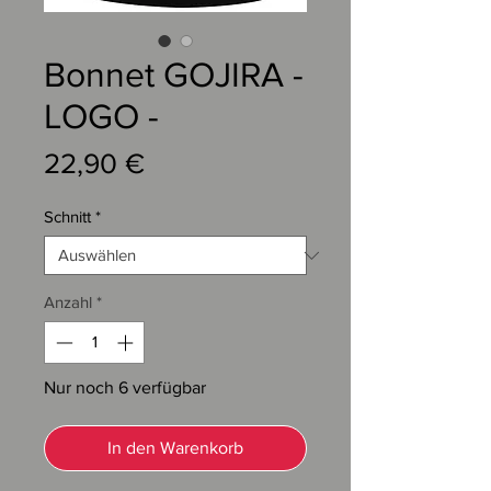
Bonnet GOJIRA -
LOGO -
Preis
22,90 €
Schnitt
*
Anzahl
*
Nur noch 6 verfügbar
In den Warenkorb