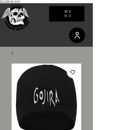
23.236.62.147
ME
NU