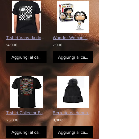
T-shirt Vans da donna
Wonder Woman " White Lantern " Glow in the Dark
14,90€
7,90€
Aggiungi al carrello
Aggiungi al carrello
T-shirt Collector Famous Headbangers
Berretto da donna Redskins nero
25,00€
8,90€
Aggiungi al carrello
Aggiungi al carrello