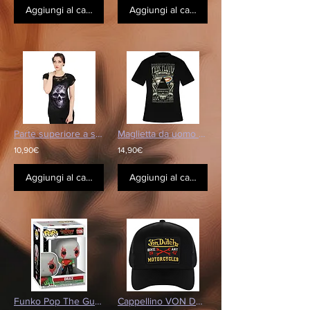
Aggiungi al carrello
Aggiungi al carrello
Parte superiore a spirale
Maglietta da uomo PINK FLOYD - Carnegie
10,90€
14,90€
Aggiungi al carrello
Aggiungi al carrello
Funko Pop The Guardians of the Galaxy Holiday Drax
Cappellino VON DUTCH - 1947