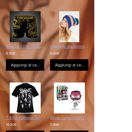
BOXER CON TESCHIO D'ORO
Cappello da donna billabong
9,90€
6,90€
Aggiungi al carrello
Aggiungi al carrello
T-Shirt Homme SLIPKNOT - We Are Not Your Kind
White Lantern Sinestro Limited Edition
19,90€
7,90€