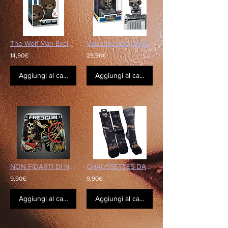
The Wolf Man Exclusive
Vaisseau des Gardiens de la Galaxie - Rocket Raccoon
14,90€
29,90€
Aggiungi al carrello
Aggiungi al carrello
NON FIDARTI DI NESSUNO BOXER
CHAUSSETTES DARKNESS SKULL PAINFUL
9,90€
9,90€
Aggiungi al carrello
Aggiungi al carrello