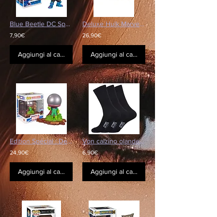
Blue Beetle DC Spécial Edition
Deluxe Hulk Marvel Avengers
7,90€
26,90€
Aggiungi al carrello
Aggiungi al carrello
Edition Spécial : Deluxe Marvel Mysterio
Von calzino olandese
24,90€
6,90€
Aggiungi al carrello
Aggiungi al carrello