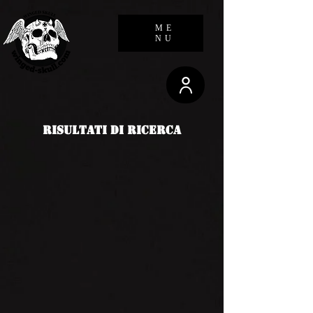
23.236.62.147
ME
NU
risultati di ricerca