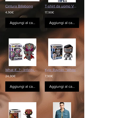
Cintura Billabong
T-shirt da uomo VON DUTCH - Logo con scollo a V
4,90€
17,90€
Aggiungi al carrello
Aggiungi al carrello
What If...? - Infinity Ultron
Kyle Rayner "White Lantern" Glow in the Dark
24,90€
7,90€
Aggiungi al carrello
Aggiungi al carrello