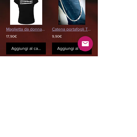
Maglietta da donna LES RAMONEURS DE MENHIRS - Ermellino
Catena portafogli Teschio Alato
17,90€
9,90€
Aggiungi al carrello
Aggiungi al carrello
VON DUTCH T-Shirt da Uomo - Logo Kaki
Bonnet GOJIRA - LOGO -
17,90€
22,90€
Aggiungi al carrello
Aggiungi al carrello