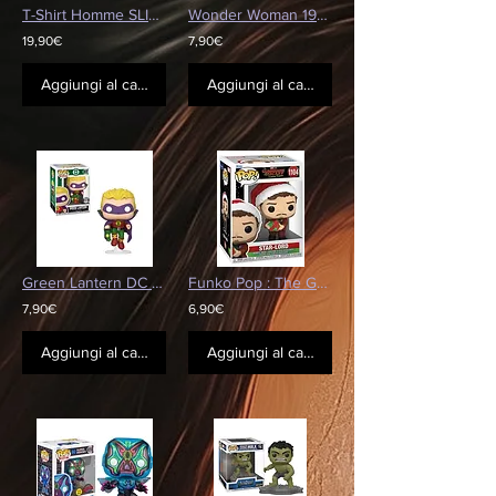
T-Shirt Homme SLIPKNOT - "Come Play Dying"
Wonder Woman 1984 - Armure dorée de Wonder Woman
19,90€
7,90€
Aggiungi al carrello
Aggiungi al carrello
Green Lantern DC Comics Série Spéciale Exclusivité
Funko Pop : The Guardians of the Galaxy Holiday Star-Lord
7,90€
6,90€
Aggiungi al carrello
Aggiungi al carrello