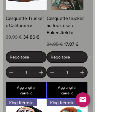
Casquette Trucker
Casquette trucker
« California »
au look usé «
Bakersfield »
Prezzo regolare
Prezzo scontato
39,99 €
34,86 €
Prezzo regolare
Prezzo scontato
34,95 €
17,87 €
Aggiungi al
Aggiungi al
carrello
carrello
King Kérosin
King Kérosin