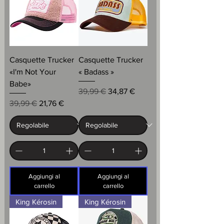
Casquette Trucker
Casquette Trucker
«I'm Not Your
« Badass »
Babe»
Prezzo regolare
Prezzo scontato
39,99 €
34,87 €
Prezzo regolare
Prezzo scontato
39,99 €
21,76 €
Aggiungi al
Aggiungi al
carrello
carrello
King Kérosin
King Kérosin