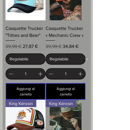
Casquette Trucker
Casquette Trucker
"Titties and Beer"
« Mechanic Crew »
Prezzo regolare
Prezzo scontato
Prezzo regolare
Prezzo scontato
39,99 €
27,87 €
39,99 €
34,84 €
Aggiungi al
Aggiungi al
carrello
carrello
King Kérosin
King Kérosin