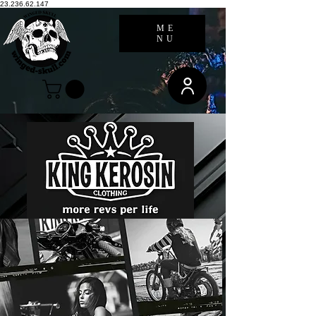
23.236.62.147
ME
NU