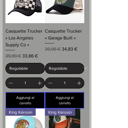
Casquette Trucker
Casquette Trucker
« Los Angeles
« Garage Built »
Supply Co »
Prezzo regolare
Prezzo scontato
39,95 €
34,83 €
Prezzo regolare
Prezzo scontato
39,99 €
33,86 €
Aggiungi al
Aggiungi al
carrello
carrello
King Kérosin
King Kérosin