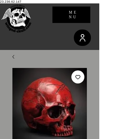
23.236.62.147
ME
NU