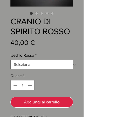
CRANIO DI
SPIRITO ROSSO
Prezzo
40,00 €
teschio Rosso
*
Quantità
*
Aggiungi al carrello
CARATTERISTICHE :