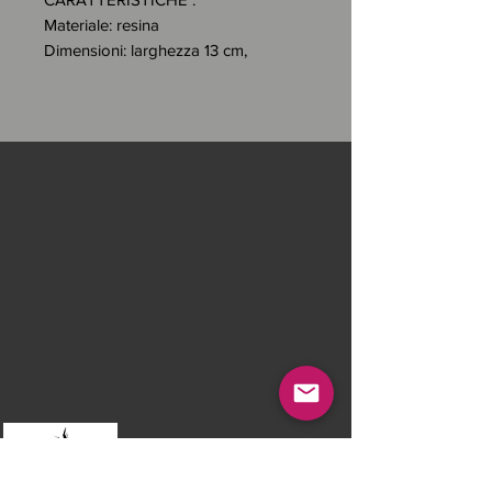
Materiale: resina
Dimensioni: larghezza 13 cm,
lunghezza 18 cm, altezza 16 cm
Peso: circa 450 g
Il teschio viene consegnato in una
scatola di cartone rigida con una
dimensione di 18 x 23 x 16 cm
DECORAZIONE TESCHIO ROSSO
Modello: RED SPIRIT SKULL
Teschio in resina con finiture
dettagliate.
Effetto realistico dalla comparsa di
sottili tacche e piccoli fori su tutta la
superficie del cranio.
Intarsio del logo "H" per Hyraw sul
davanti.
Ricoperto di vernice e vernice rossa
Avviso legale
e nera.
Domande frequenti