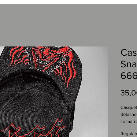
Cas
Sna
66
35,0
Casquett
détache 
se marre
Casquett
Regolab
visière 