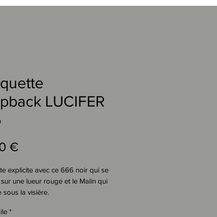
quette
pback LUCIFER
6
Prezzo
0 €
e explicite avec ce 666 noir qui se
sur une lueur rouge et le Malin qui
 sous la visière.
e noire type Baseball (sans filet) à
ile
*
plate, avec broderie en relief noire