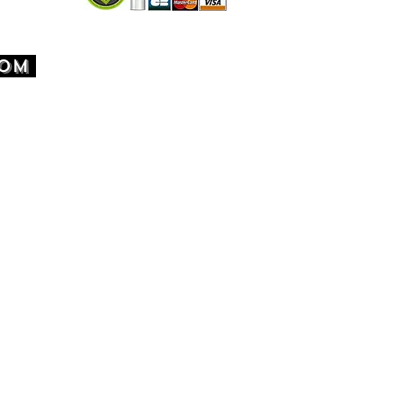
bre à l’abri du soleil direct.
utiliser un sèche-linge, car la
COM
excessive peut déformer la
e.
 :
TION SOUS 24/48 HEURES
OUVRÉS .
SON FRANCE 3 JOURS OUVRÉS .
SON EUROPE 5-7 JOURS OUVRÉS
SON OFFERTE À PARTIR DE 60€
T .