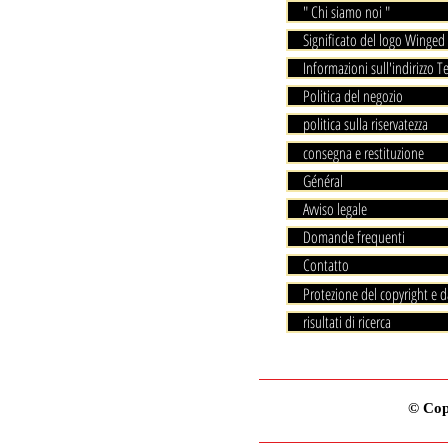
" Chi siamo noi "
Significato del logo Winged 
Informazioni sull'indirizzo T
Politica del negozio
politica sulla riservatezza
consegna e restituzione
Général
Avviso legale
Domande frequenti
Contatto
Protezione del copyright e d
risultati di ricerca
© Copy