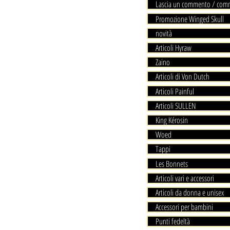
Lascia un commento / com
Promozione Winged Skull
novità
Articoli Hyraw
Zaino
Articoli di Von Dutch
Articoli Painful
Articoli SULLEN
King Kérosin
Woed
Tappi
Les Bonnets
Articoli vari e accessori
Articoli da donna e unisex
Accessori per bambini
Punti fedeltà