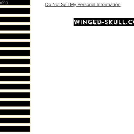
menti
à l’air li
Do Not Sell My Personal Information
Évitez d’
WINGED-SKULL.
chaleur 
casquett
Livraison
EXPEDI
JOURS 
LIVRAI
LIVRAI
.
LIVRAI
D’ACHA
.