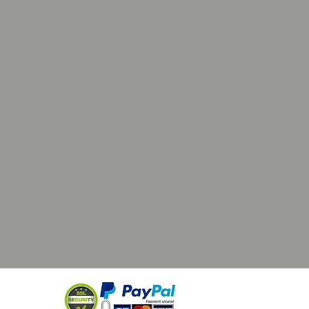
 de l’eau tiède et un savon doux
tter délicatement les zones
’utiliser des détergents agressifs ou
tremper dans l’eau pendant une
période, cela pourrait endommager
riaux et déformer la casquette.
galement possible de la passer en
 avec un programme délicat à 30°
sant de préférence une boite ou une
péciale pour casquette pour
r la forme de la casquette lors du
 en machine.
tiliser d’agent de blanchiment
our ne pas détériorer les couleurs.
 lavage, laissez la casquette sécher