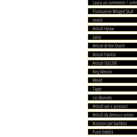
Lascia un commento / com
Promozione Winged Skull
novità
Articoli Hyraw
Zaino
Articoli di Von Dutch
Articoli Painful
Articoli SULLEN
King Kérosin
Woed
Tappi
Les Bonnets
Articoli vari e accessori
Articoli da donna e unisex
Accessori per bambini
Punti fedeltà