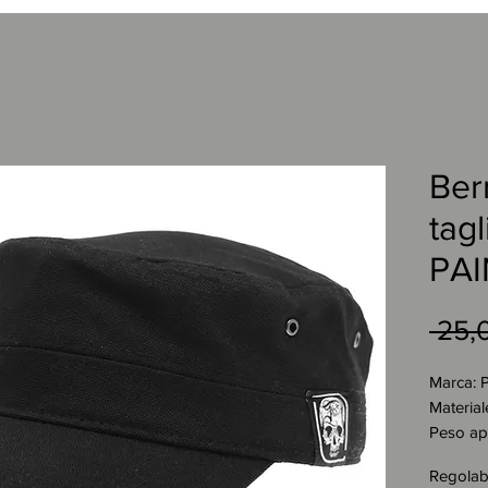
Berr
tag
PAI
 25,
Marca: P
Materia
Peso ap
Colore:
Regolab
Cappelli