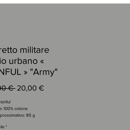
etto militare
lio urbano «
NFUL » "Army"
Prezzo
Prezzo
00 € 
20,00 €
regolare
scontato
ainful
le: 100% cotone
prossimativo: 85 g
 nero/bianco
ile
*
no dal taglio urbano del marchio