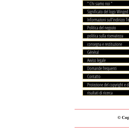
" Chi siamo noi "
Significato del logo Winged 
Informazioni sull'indirizzo T
Politica del negozio
politica sulla riservatezza
consegna e restituzione
Général
Avviso legale
Domande frequenti
Contatto
Protezione del copyright e d
risultati di ricerca
© Copy