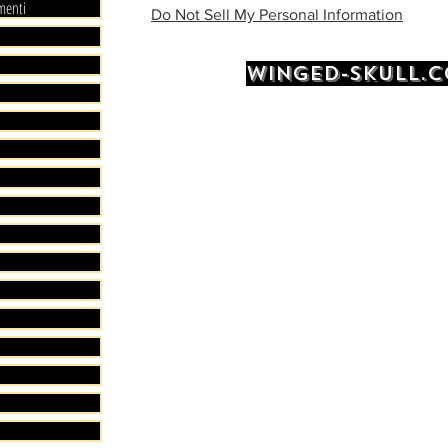
menti
Do Not Sell My Personal Information
Livraison
EXPEDI
WINGED-SKULL.
JOURS 
LIVRAI
LIVRAI
.
LIVRAI
D’ACHA
.