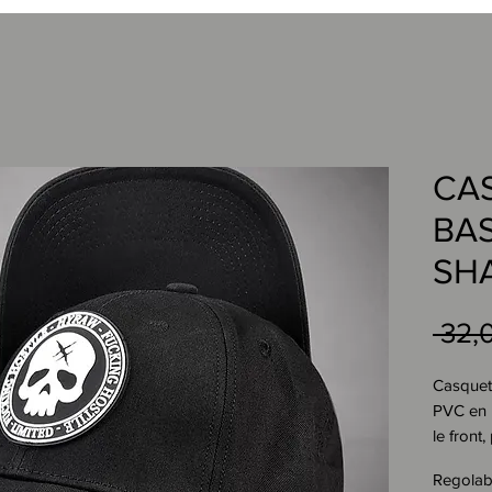
CA
BA
SH
 32,
Casquett
PVC en 
le front
affirmé .
Regolab