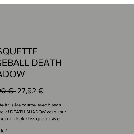
SQUETTE
SEBALL DEATH
ADOW
Prezzo
Prezzo
00 € 
27,92 €
regolare
scontato
e à visière courbe, avec blason
relief DEATH SHADOW cousu sur
, pour un look classique au style
ile
*