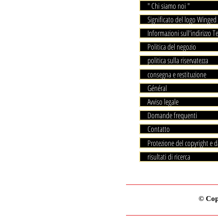
" Chi siamo noi "
Significato del logo Winged 
Informazioni sull'indirizzo T
Politica del negozio
politica sulla riservatezza
consegna e restituzione
Général
Avviso legale
Domande frequenti
Contatto
Protezione del copyright e d
risultati di ricerca
© Copy