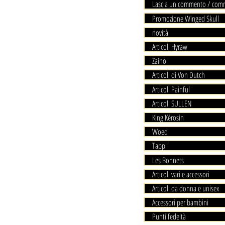
Lascia un commento / com
Promozione Winged Skull
novità
Articoli Hyraw
Zaino
Articoli di Von Dutch
Articoli Painful
Articoli SULLEN
King Kérosin
Woed
Tappi
Les Bonnets
Articoli vari e accessori
Articoli da donna e unisex
Accessori per bambini
Punti fedeltà