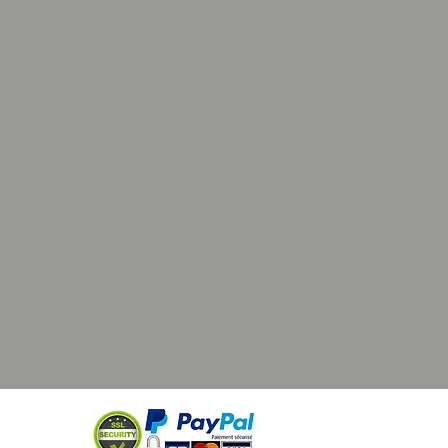
’utiliser des détergents agressifs ou
tremper dans l’eau pendant une
période, cela pourrait endommager
riaux et déformer la casquette.
galement possible de la passer en
 avec un programme délicat à 30°
sant de préférence une boite ou une
péciale pour casquette pour
r la forme de la casquette lors du
 en machine.
tiliser d’agent de blanchiment
our ne pas détériorer les couleurs.
 lavage, laissez la casquette sécher
bre à l’abri du soleil direct.
utiliser un sèche-linge, car la
excessive peut déformer la
e .