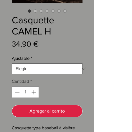
Casquette
CAMEL H
Precio
34,90 €
Ajustable
*
Cantidad
*
Agregar al carrito
Casquette type baseball à visière