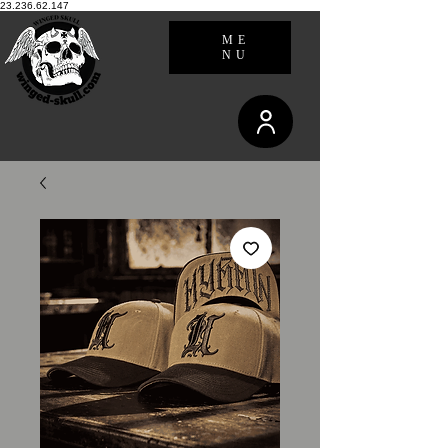
23.236.62.147
ME
NU