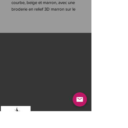
courbe, beige et marron, avec une
broderie en relief 3D marron sur le
front du lettrage H et broderie plate
marron sous la visière du logo
HYRAW.
Signature "Hyraw Cross" brodée en
marron à l’arrière.
Composition :
Tissu : 100% acrylique.
Taille de tour de tête :
Taille réglable .
Convient pour un tour de tête à
partir de 55 cm à 61 cm .
Détails :
Notas legales
Couronne structurée avec une
bande de tissu cousue à l'intérieur
Preguntas más frecuentes
sur la bordure, permettant un