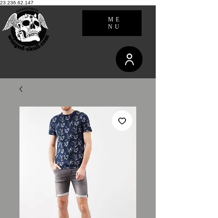
23.236.62.147
ME
NU