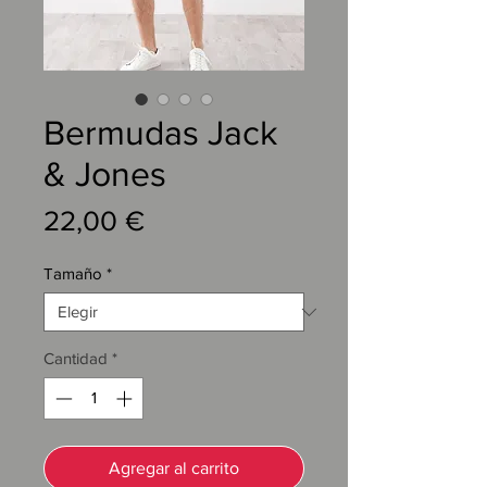
Bermudas Jack
& Jones
Precio
22,00 €
Tamaño
*
Cantidad
*
Agregar al carrito