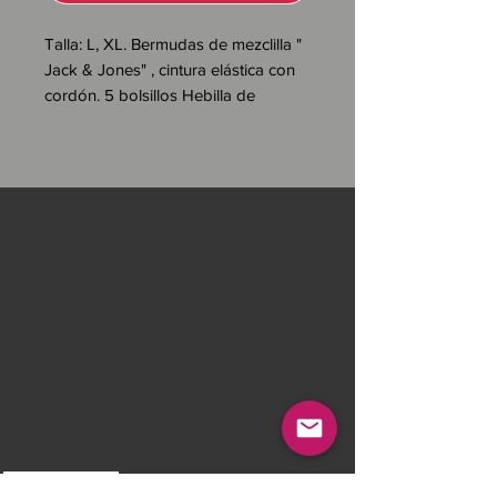
Talla:
L, XL. Bermudas de mezclilla "
Jack & Jones"
, cintura elástica con
cordón. 5 bolsillos Hebilla de
cinturón. Invertir a la base.
Color:
gris
Material:
64% algodón, 35% poliéster
y 1% elastano
. Mantenimiento:
lavar
a 40 grados. Desde 1990, la marca
escandinava
Jack & Jones ha
estado
ofreciendo ropa moderna y
atemporal para hombres, con cortes
modernos para estilos dinámicos y
modernos. Con su amor por el
denim, los jeans son las piezas
emblemáticas de la marca.