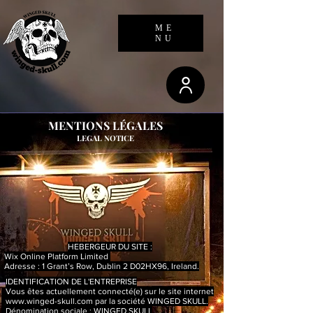
23.236.62.147
ME
NU
MENTIONS LÉGALES
LEGAL NOTICE
HEBERGEUR DU SITE :
Wix Online Platform Limited
Adresse : 1 Grant’s Row, Dublin 2 D02HX96, Ireland.
IDENTIFICATION DE L'ENTREPRISE
Vous êtes actuellement connecté(e) sur le site internet
www.winged-skull.com
par la société WINGED SKULL.
Dénomination sociale : WINGED SKULL