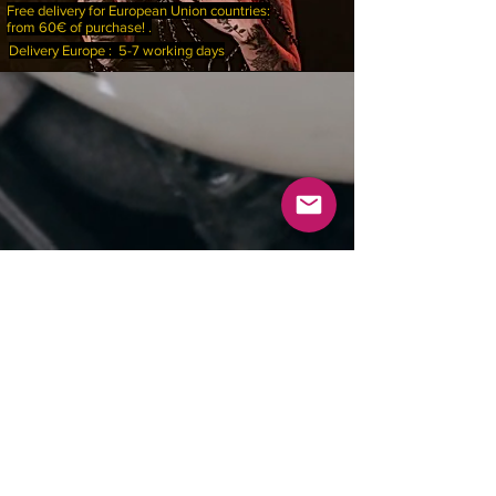
Free delivery for European Union countries:
from 60€ of purchase! .
Delivery Europe : 5-7 working days
Mentions Légales
FAQ
Conditions de Vente