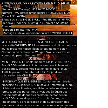
enregistrée au RCS de Bayonne sous le N° A
828 364
729
Numéro SIRET (
siège
) :
82836472900032
Numéro TVA Intracommunautaire : FR0G828364729
Code APE : 4791A
Siège social : WINGED SKULL - Rue Bigarena - 64700
Hendaye ( Pyrénée-Atlantique ) Nouvelle Aquitaine -
France
Support Site Internet : WIX
Montage et develloppement du site : WINGED SKULL
MISE A JOUR DU SITE ET DES MENTIONS LEGALES :
La société WINGED SKULL se réserve le droit de mettre à
jour la présente notice légale à tout moment selon
l'évolution de l'entreprise Winged Skull et des lois en
vigueur du pays hébergeur
MENTIONS CNIL : Conformément à la loi
2004-801
du
6 août 2004 relative à l'informatique, aux fichiers et
aux libertés, portant modification de loi du 6 janvier
1978, le présent site Internet a fait l'objet d'une
déclaration à la CNIL.
INFORMATIQUE ET LIBERTES : Conformément à la loi
française du 6 janvier 1978 relative à l'informatique, aux
fichiers et aux libertés, modifiée par la loi relative à la
protection des personnes physiques à l'égard des
traitements de données à caractère personnel du 6
août 2004, vous disposez d'un droit d'accès, de
modification, de rectification et de suppression des
données qui vous concernent, en vous connectant en