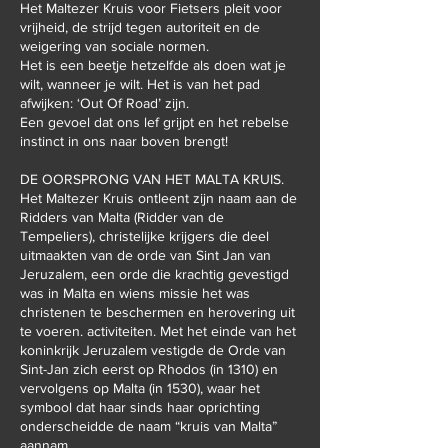
Het Maltezer Kruis voor Fietsers pleit voor
vrijheid, de strijd tegen autoriteit en de
weigering van sociale normen.
Het is een beetje hetzelfde als doen wat je
wilt, wanneer je wilt. Het is van het pad
afwijken: ‘Out Of Road’ zijn.
Een gevoel dat ons lef grijpt en het rebelse
instinct in ons naar boven brengt!
DE OORSPRONG VAN HET MALTA KRUIS.
Het Maltezer Kruis ontleent zijn naam aan de
Ridders van Malta (Ridder van de
Tempeliers), christelijke krijgers die deel
uitmaakten van de orde van Sint Jan van
Jeruzalem, een orde die krachtig gevestigd
was in Malta en wiens missie het was
christenen te beschermen en herovering uit
te voeren. activiteiten. Met het einde van het
koninkrijk Jeruzalem vestigde de Orde van
Sint-Jan zich eerst op Rhodos (in 1310) en
vervolgens op Malta (in 1530), waar het
symbool dat haar sinds haar oprichting
onderscheidde de naam “kruis van Malta”
aannam.