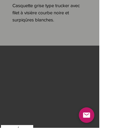
Casquette grise type trucker avec
filet à visière courbe noire et
surpiqûres blanches.
Patch FURY brodé sur le front.
"Hyraw Cross" brodée à l’arrière.
Détails
:
Couronne structurée avec une
bande de tissu cousue à l'intérieur
sur la bordure, permettant un
meilleur maintien de la casquette sur
la tête tout en apportant un confort
et un toucher agréable.
Casquette ajustable par attache
plastique à l'arrière.
Filet à l'arrière permettant une plus
grande respirabilité.
Bandes de propreté personnalisées
Juridische mededelingen
Hyraw.