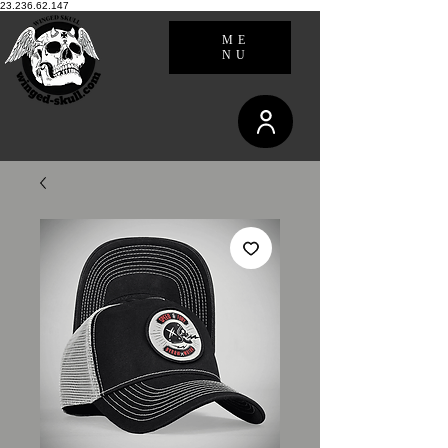
23.236.62.147
ME
NU