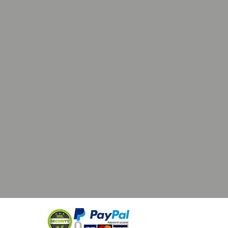
en. Daar kom je niet voor
name verrassingen te staan als je
ntvangt!