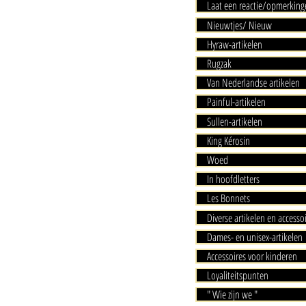
Laat een reactie/opmerking
Nieuwtjes/ Nieuw
Hyraw-artikelen
Rugzak
Van Nederlandse artikelen
Painful-artikelen
Sullen-artikelen
King Kérosin
Woed
In hoofdletters
Les Bonnets
Diverse artikelen en accesso
Dames- en unisex-artikelen
Accessoires voor kinderen
Loyaliteitspunten
" Wie zijn we "