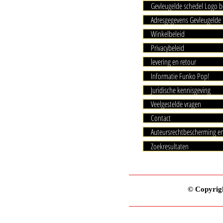
Gevleugelde schedel Logo b
Adresgegevens Gevleugelde 
Winkelbeleid
Privacybeleid
levering en retour
Informatie Funko Pop!
Juridische kennisgeving
Veelgestelde vragen
Contact
Auteursrechtbescherming e
Zoekresultaten
© Copyrigh