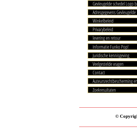
Gevleugelde schedel Logo b
Adresgegevens Gevleugelde 
Winkelbeleid
Privacybeleid
levering en retour
Informatie Funko Pop!
Juridische kennisgeving
Veelgestelde vragen
Contact
Auteursrechtbescherming e
Zoekresultaten
© Copyrigh