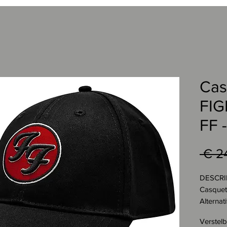
Cas
FIG
FF -
 € 2
DESCRI
Casquet
Alterna
"Logo F
Verstel