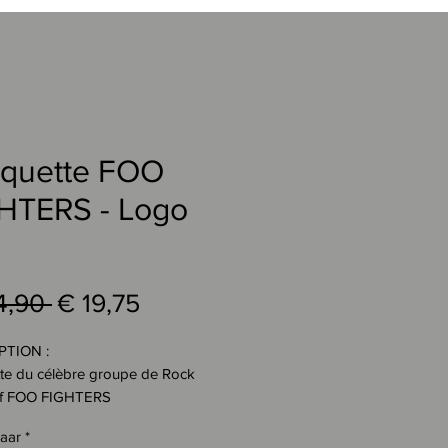
quette FOO
HTERS - Logo
Normale
Verkoopprijs
4,90 
€ 19,75
prijs
PTION :
te du célèbre groupe de Rock
tif FOO FIGHTERS
F"
baar
*