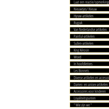
Laat een reactie/opmerking
Nieuwtjes/ Nieuw
Hyraw-artikelen
Rugzak
Van Nederlandse artikelen
Painful-artikelen
Sullen-artikelen
King Kérosin
Woed
In hoofdletters
Les Bonnets
Diverse artikelen en accesso
Dames- en unisex-artikelen
Accessoires voor kinderen
Loyaliteitspunten
" Wie zijn we "