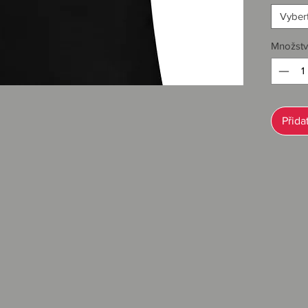
Vybert
Množstv
Sběratel
značky.
Přida
Ilustra
„Café Ra
Sítotisk
nápis na