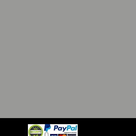
 Darkside.
: 100% Bavlna.
á hmotnost: 150 g.
erná / Bílá.