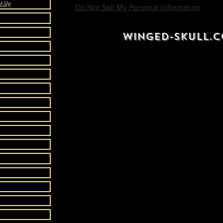
táře
Do Not Sell My Personal Information
WINGED-SKULL.