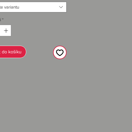
e variantu
í
*
ské tričko pro muže od anglické
t do košíku
ce inspirovaná motorkářským hnutím
cer“ Objevuje se v Anglii v 60./70.
 na přední straně a upomínka na
hoře na zadní straně.