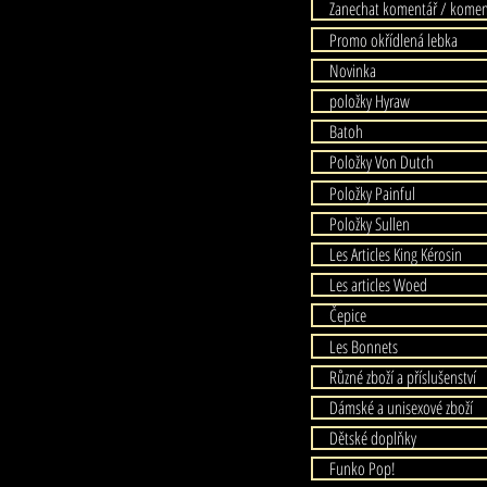
Zanechat komentář / komen
Promo okřídlená lebka
Novinka
položky Hyraw
Batoh
Položky Von Dutch
Položky Painful
Položky Sullen
Les Articles King Kérosin
Les articles Woed
Čepice
Les Bonnets
Různé zboží a příslušenství
Dámské a unisexové zboží
Dětské doplňky
Funko Pop!