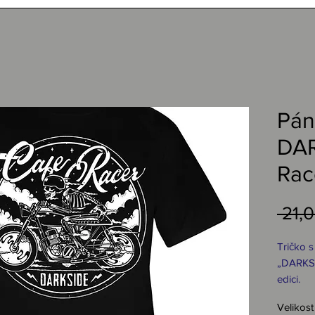
Pán
DAR
Rac
 21,
Tričko 
„DARKSI
edici.
Velikost