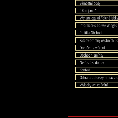
Věrnostní body
" Kdo jsme "
Význam loga okřídlené lebky
Informace o adrese Winged 
Politika Obchod
Zásady ochrany osobních ú
Doručení a vrácení
Obchodní zmínky
Nejčastější dotazy
Kontakt
Ochrana autorských práv a 
Výsledky vyhledávání
© Cop