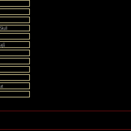
Skull
Customer Service / Služby zákazn
wingedskullshop@gmail.com
dajů
dat
yright .2017-2024 Web vytvořil Winged Skull - Všechna práva vyhr