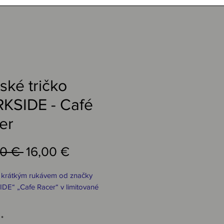
ské tričko
KSIDE - Café
er
Běžná
Zvýhodněná
00 € 
16,00 €
cena
cena
s krátkým rukávem od značky
DE“ „Cafe Racer“ v limitované
*