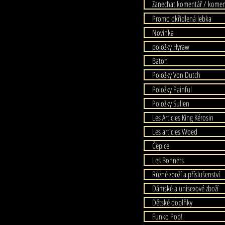
Zanechat komentář / komen
Promo okřídlená lebka
Novinka
položky Hyraw
Batoh
Položky Von Dutch
Položky Painful
Položky Sullen
Les Articles King Kérosin
Les articles Woed
Čepice
Les Bonnets
Různé zboží a příslušenství
Dámské a unisexové zboží
Dětské doplňky
Funko Pop!