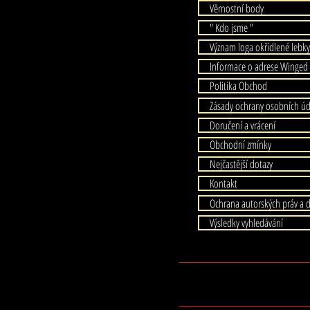
Věrnostní body
" Kdo jsme "
Význam loga okřídlené lebky
Informace o adrese Winged 
Politika Obchod
Zásady ochrany osobních ú
Doručení a vrácení
Obchodní zmínky
Nejčastější dotazy
Kontakt
Ochrana autorských práv a 
Výsledky vyhledávání
© Cop