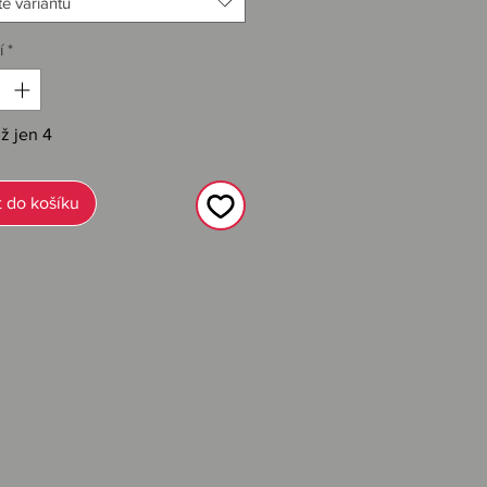
e variantu
í
*
ž jen 4
ě licencované produkty.
t do košíku
- Licence: Film Harry Potter.
 Funko.
ícebarevná.