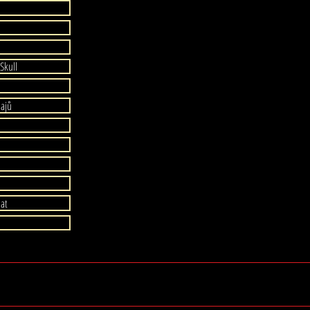
Nebezpe
Obsahuje
Skull
Customer Service / Služby zákazn
wingedskullshop@gmail.com
dajů
Nevhodné
dat
ROZŠÍŘ
Přidejte
„Harry P
yright .2017-2024 Web vytvořil Winged Skull - Všechna práva vyhr
sortimen
další vz