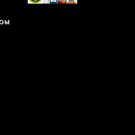
o mimo Evropu (USA-Asie)
COM
ostní upozornění:
igurka.
t ! :
ská figurka!.