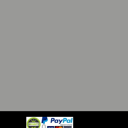
valitního odolného vinylu.
ce o produktu:
246834
889698656528
ýroby: