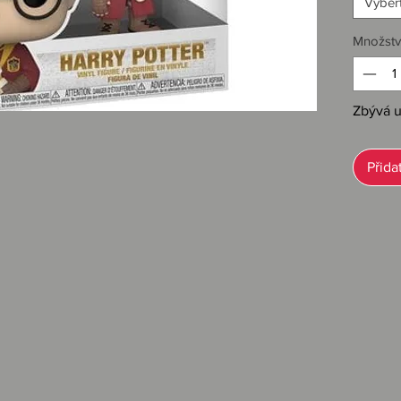
Vybert
Množstv
Zbývá u
Oficiáln
Přida
Postava 
Značka:
Barva: V