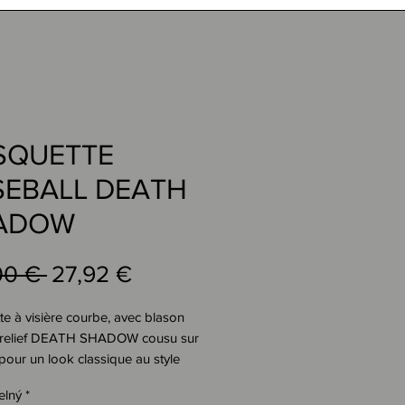
SQUETTE
SEBALL DEATH
ADOW
Běžná
Zvýhodněná
00 € 
27,92 €
cena
cena
e à visière courbe, avec blason
relief DEATH SHADOW cousu sur
, pour un look classique au style
elný
*