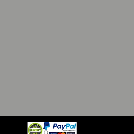
’utiliser des détergents agressifs ou
tremper dans l’eau pendant une
période, cela pourrait endommager
riaux et déformer la casquette.
galement possible de la passer en
 avec un programme délicat à 30°
sant de préférence une boite ou une
péciale pour casquette pour
r la forme de la casquette lors du
 en machine.
tiliser d’agent de blanchiment
our ne pas détériorer les couleurs.
 lavage, laissez la casquette sécher
bre à l’abri du soleil direct.
utiliser un sèche-linge, car la
excessive peut déformer la
e .