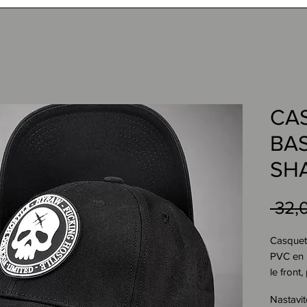
CA
BA
SH
 32,
Casquett
PVC en 
le front
affirmé .
Nastavit