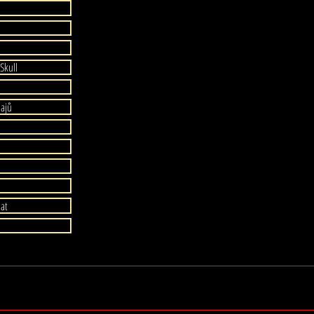
Skull
Customer Service / Služby zákazn
wingedskullshop@gmail.com
dajů
dat
yright .2017-2024 Web vytvořil Winged Skull - Všechna práva vyhr