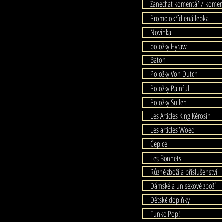
Zanechat komentář / komen
Promo okřídlená lebka
Novinka
položky Hyraw
Batoh
Položky Von Dutch
Položky Painful
Položky Sullen
Les Articles King Kérosin
Les articles Woed
Čepice
Les Bonnets
Různé zboží a příslušenství
Dámské a unisexové zboží
Dětské doplňky
Funko Pop!