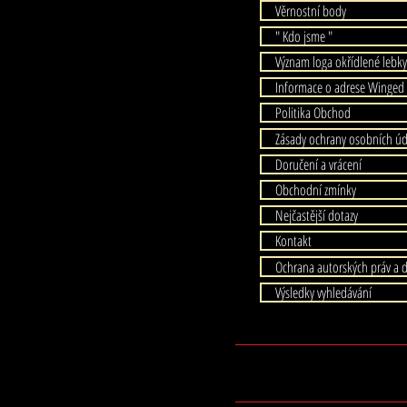
Věrnostní body
" Kdo jsme "
Význam loga okřídlené lebky
Informace o adrese Winged 
Politika Obchod
Zásady ochrany osobních ú
Doručení a vrácení
Obchodní zmínky
Nejčastější dotazy
Kontakt
Ochrana autorských práv a 
Výsledky vyhledávání
© Cop