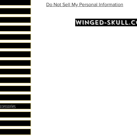
édition c
Do Not Sell My Personal Information
Cette fi
White La
WINGED-SKULL.
Édition ,
Cette ré
limitée 
La figur
Lantern S
POP! He
figurine
Elle est
Cette fi
Sinestro
ccessories
POP! qui
collecti
Funko.