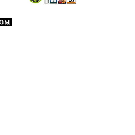
ollector Limitée .
gurine représente le personnage de
ntern Sinestro en tirage Spécial
COM
« Limited Edition ».
férence a eu un distribution très
via Funko.
ine POP "Green Lantern - White
inestro" fait partie de la série
roes qui compte actuellement 758
s POP.
 référencée sous le numéro 398.
gurine représente le personnage de
 dans Green Lantern . C'est une
 rentrera parfaitement dans une
on sur le thème de Green Lantern,