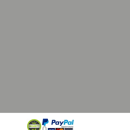
ient pas aux enfants de moins de 7
ISSEZ VOTRE COLLECTION :
cet objet en vinyle unique « White
 Sinestro « Summer Convention
imited Edition « à votre
ent grandissant de figurines Funko
recherchez d'autres objets de
on rares et exclusifs qui prendront
leur avec le temps ! .
ine POP "White Lantern Sinestro "
tie de la série POP! HEROES .
ine est magnifiquement emballée
 boîte de collectionneur avec une
itrine d’affichage claire .
 référencée sous le numéro 398 en