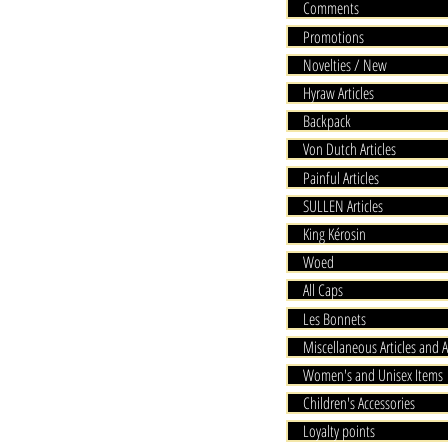
Comments
Promotions
Novelties / New
Hyraw Articles
Backpack
Von Dutch Articles
Painful Articles
SULLEN Articles
King Kérosin
Woed
All Caps
Les Bonnets
Miscellaneous Articles and A
Women's and Unisex Items
Children's Accessories
Loyalty points