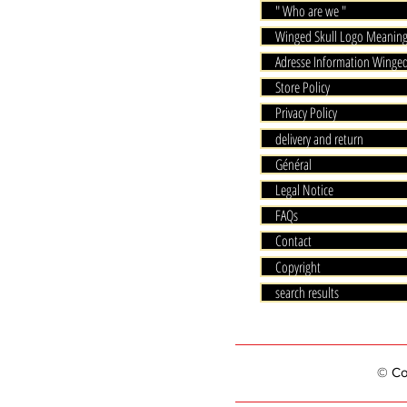
" Who are we "
Winged Skull Logo Meanin
Adresse Information Winged
Store Policy
Privacy Policy
delivery and return
Général
Legal Notice
FAQs
Contact
Copyright
search results
© Cop