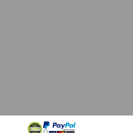
 style trucker est le filet à l’arrière .
 est conçu pour offrir une meilleure
on et aider à garder la tête au frais,
st particulièrement utile par temps
 d'entretien :
tretenir une casquette vous pouvez
r par éliminer la saleté et les
légères en brossant doucement la
te avec une brosse à poils doux ou
sant un chiffon humide .
 taches plus importantes, il est
ndé de laver la casquette à la
 de l’eau tiède et un savon doux
tter délicatement les zones tachées