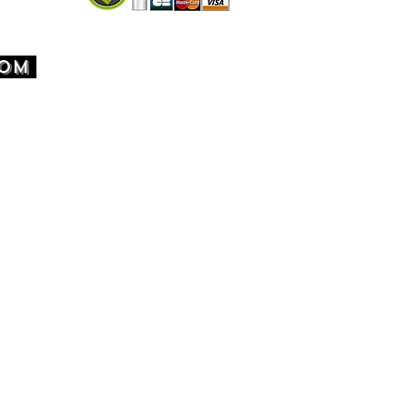
’utiliser des détergents agressifs ou
tremper dans l’eau pendant une
COM
période, cela pourrait endommager
riaux et déformer la casquette .
galement possible de la passer en
 avec un programme délicat à 30°
sant de préférence une boite ou une
péciale pour casquette pour
r la forme de la casquette lors du
 en machine .
tiliser d’agent de blanchiment
our ne pas détériorer les couleurs .
 lavage, laissez la casquette sécher
bre à l’abri du soleil direct .
utiliser un sèche-linge, car la
excessive peut déformer la