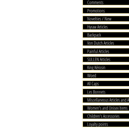
Comments
Promotions
Novelties / New
Hyraw Articles
Backpack
Von Dutch Articles
Painful Articles
SULLEN Articles
King Kérosin
Woed
All Caps
Les Bonnets
Miscellaneous Articles and A
Women's and Unisex Items
Children's Accessories
Loyalty points