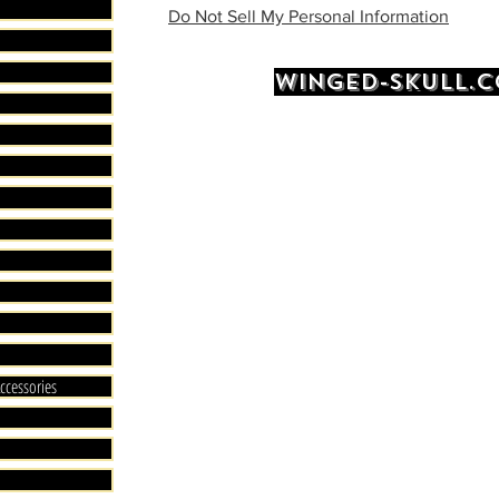
Do Not Sell My Personal Information
Évitez d
de les 
WINGED-SKULL.
longue 
les maté
Il est é
machine
en utili
grille s
préserve
passage
Ne pas u
chloré p
ccessories
Après le
à l’air li
Évitez d’
chaleur 