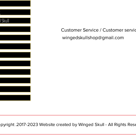
casquett
g
Livraison
 Skull
EXPEDI
JOURS 
Customer Service / Customer serv
LIVRAI
wingedskullshop@gmail.com
LIVRAI
.
LIVRAI
D’ACHA
.
yright .2017-2023 Website created by Winged Skull - All Rights Res