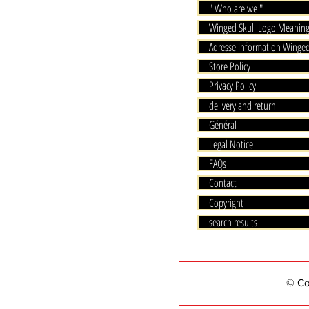
" Who are we "
Winged Skull Logo Meanin
Adresse Information Winged
Store Policy
Privacy Policy
delivery and return
Général
Legal Notice
FAQs
Contact
Copyright
search results
© Cop