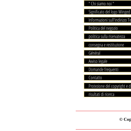
" Chi siamo noi "
Significato del logo Winged 
Informazioni sull'indirizzo T
Politica del negozio
politica sulla riservatezza
consegna e restituzione
Général
Avviso legale
Domande frequenti
Contatto
Protezione del copyright e d
risultati di ricerca
© Copy