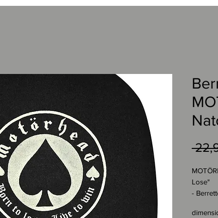
Ber
MO
Nat
 22,
MOTÖRH
Lose"
- Berret
- Materi
dimensi
Materia