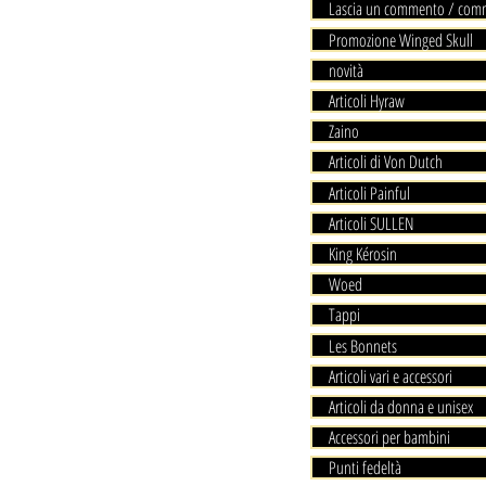
Lascia un commento / com
Promozione Winged Skull
novità
Articoli Hyraw
Zaino
Articoli di Von Dutch
Articoli Painful
Articoli SULLEN
King Kérosin
Woed
Tappi
Les Bonnets
Articoli vari e accessori
Articoli da donna e unisex
Accessori per bambini
Punti fedeltà