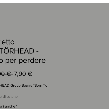
retto
TÖRHEAD -
o per perdere
Prezzo
Prezzo
90 € 
7,90 €
regolare
scontato
EAD Group Beanie "Born To
to di cotone
ale assorbente, leggero e caldo
oni uniche
*
le: 100% cotone