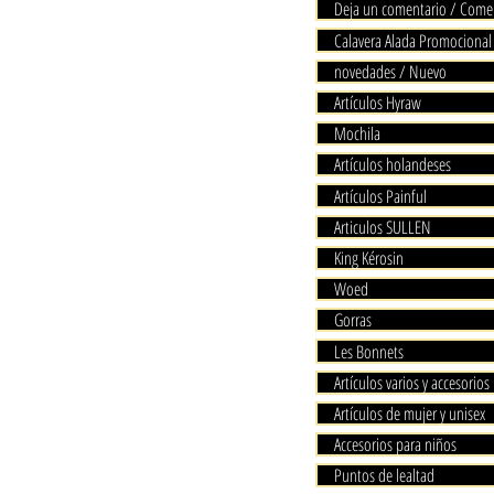
Deja un comentario / Come
Calavera Alada Promocional
novedades / Nuevo
Artículos Hyraw
Mochila
Artículos holandeses
Artículos Painful
Articulos SULLEN
King Kérosin
Woed
Gorras
Les Bonnets
Artículos varios y accesorios
Artículos de mujer y unisex
Accesorios para niños
Puntos de lealtad