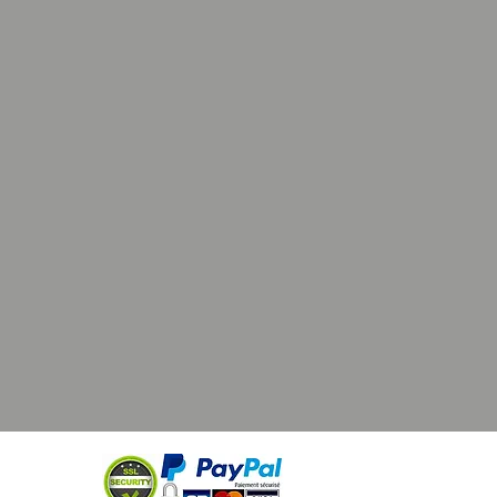
retenir votre crâne de décoration
e et préserver son apparence,
vez le frotter délicatement avec
on doux et sec pour éliminer la
e.
es nettoyants abrasifs ou corrosifs
raient endommager la résine et le
’exposer le crâne à des sources de
directes telles que la lumière
du soleil ou des radiateurs, car cela
 entraîner une déformation de la
u une décoloration de la peinture.
 :
TION SOUS 24/48 HEURES
OUVRÉS .