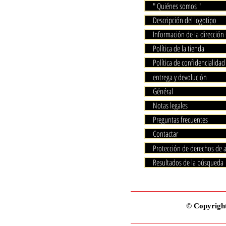
" Quiénes somos "
Descripción del logotipo
Información de la dirección
Política de la tienda
Política de confidencialidad
entrega y devolución
Général
Notas legales
Preguntas frecuentes
Contactar
Protección de derechos de 
Resultados de la búsqueda
© Copyright