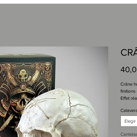
CR
40,0
Crâne h
finitions
Effet réa
entailles
Calaver
du crâne
Incrusta
Elegir
le front.
Effet b
Cantida