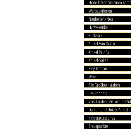
Hinterlassen Sie einen Ko
Werbeaktionen
Neuheiten/Neu
Hyraw-Artikel
Rucksack
Artikel-Von Dutch
Artikel Painful
Artikel-Sullen
King Kérosin
Woed
Alle Großbuchstaben
Les Bonnets
Verschiedene Artikel und Z
Damen-und Unisex-Artikel
Kinderaccessoires
Treuepunkte