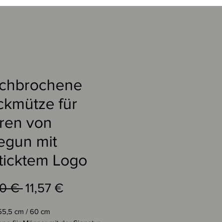
chbrochene
ickmütze für
ren von
egun mit
ticktem Logo
Standardpreis
Sale-
90 € 
11,57 €
Preis
55,5 cm / 60 cm