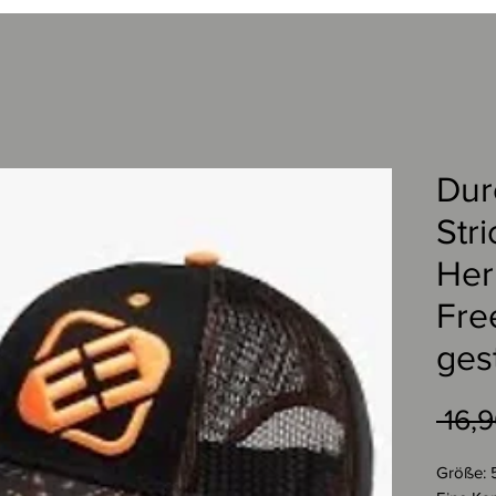
Dur
Str
Her
Fre
ges
 16,
Größe: 