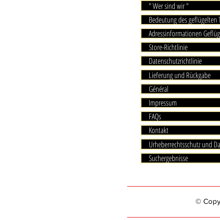
" Wer sind wir "
Bedeutung des geflügelten
Adressinformationen Geflüg
Store-Richtlinie
Datenschutzrichtlinie
Lieferung und Rückgabe
Général
Impressum
FAQs
Kontakt
Urheberrechtsschutz und D
Suchergebnisse
© Copyri